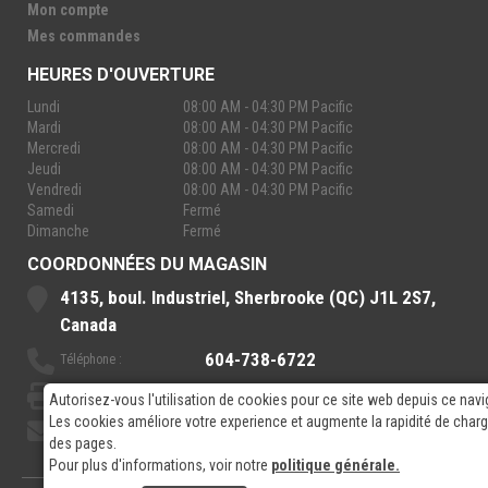
Mon compte
Mes commandes
HEURES D'OUVERTURE
Lundi
08:00 AM - 04:30 PM Pacific
Mardi
08:00 AM - 04:30 PM Pacific
Mercredi
08:00 AM - 04:30 PM Pacific
Jeudi
08:00 AM - 04:30 PM Pacific
Vendredi
08:00 AM - 04:30 PM Pacific
Samedi
Fermé
Dimanche
Fermé
COORDONNÉES DU MAGASIN
4135, boul. Industriel, Sherbrooke (QC) J1L 2S7,
Canada
604-738-6722
Téléphone :
888-921-7770
Sans-Frais :
Autorisez-vous l'utilisation de cookies pour ce site web depuis ce navi
Les cookies améliore votre experience et augmente la rapidité de cha
sales@rpelectronics.com
Courriel:
des pages.
Pour plus d'informations, voir notre
politique générale.